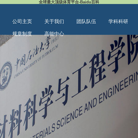
全球最大顶级体育平台-Baidu百科
公司主页
关于我们
团队队伍
学科科研
规章制度
高能中心